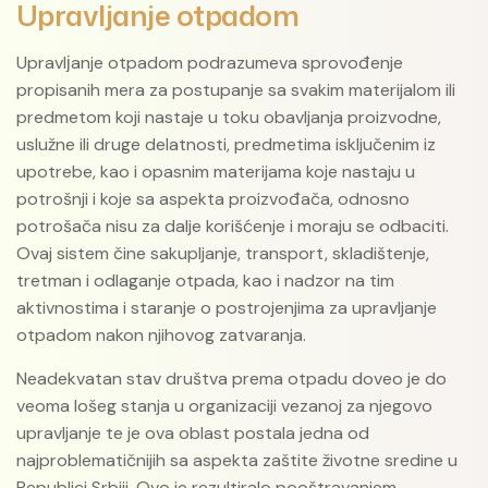
Upravljanje otpadom
Upravlјanje otpadom podrazumeva sprovođenje
propisanih mera za postupanje sa svakim materijalom ili
predmetom koji nastaje u toku obavljanja proizvodne,
uslužne ili druge delatnosti, predmetima isključenim iz
upotrebe, kao i opasnim materijama koje nastaju u
potrošnji i koje sa aspekta proizvođača, odnosno
potrošača nisu za dalje korišćenje i moraju se odbaciti.
Ovaj sistem čine sakupljanje, transport, skladištenje,
tretman i odlaganje otpada, kao i nadzor na tim
aktivnostima i staranje o postrojenjima za upravljanje
otpadom nakon njihovog zatvaranja.
Neadekvatan stav društva prema otpadu doveo je do
veoma lošeg stanja u organizaciji vezanoj za njegovo
upravljanje te je ova oblast postala jedna od
najproblematičnijih sa aspekta zaštite životne sredine u
Republici Srbiji. Ovo je rezultiralo pooštravanjem