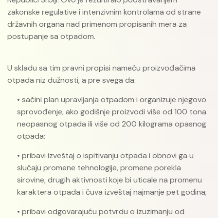
zakonske regulative i intenzivnim kontrolama od strane
državnih organa nad primenom propisanih mera za
postupanje sa otpadom.
U skladu sa tim pravni propisi nameću proizvođačima
otpada niz dužnosti, a pre svega da:
• sačini plan upravljanja otpadom i organizuje njegovo
sprovođenje, ako godišnje proizvodi više od 100 tona
neopasnog otpada ili više od 200 kilograma opasnog
otpada;
• pribavi izveštaj o ispitivanju otpada i obnovi ga u
slučaju promene tehnologije, promene porekla
sirovine, drugih aktivnosti koje bi uticale na promenu
karaktera otpada i čuva izveštaj najmanje pet godina;
• pribavi odgovarajuću potvrdu o izuzimanju od