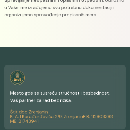
upravljanje neopasnim i opasnim otpadom
, odnosno
u Vaše ime izrađujemo svu potrebnu dokumentaciji i
organizujemo sprovođenje propisanih mera.
Mesto gde se susreću stručnost i bezbednost.
Vaš partner za rad bez rizika.
Štit doo Zrenjanin
K. A. I Karađorđevića 2/9, Zrenjanin
PIB: 112808388
MB: 21743941