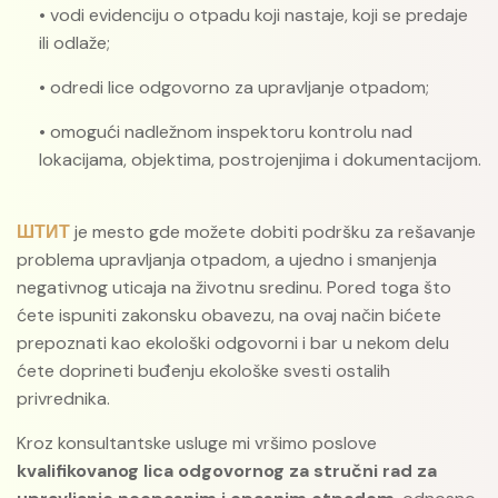
• vodi evidenciju o otpadu koji nastaje, koji se predaje
ili odlaže;
• odredi lice odgovorno za upravljanje otpadom;
• omogući nadležnom inspektoru kontrolu nad
lokacijama, objektima, postrojenjima i dokumentacijom.
ШТИТ
je mesto gde možete dobiti podršku za rešavanje
problema upravljanja otpadom, a ujedno i smanjenja
negativnog uticaja na životnu sredinu. Pored toga što
ćete ispuniti zakonsku obavezu, na ovaj način bićete
prepoznati kao ekološki odgovorni i bar u nekom delu
ćete doprineti buđenju ekološke svesti ostalih
privrednika.
Kroz konsultantske usluge mi vršimo poslove
kvalifikovanog lica odgovornog za stručni rad za