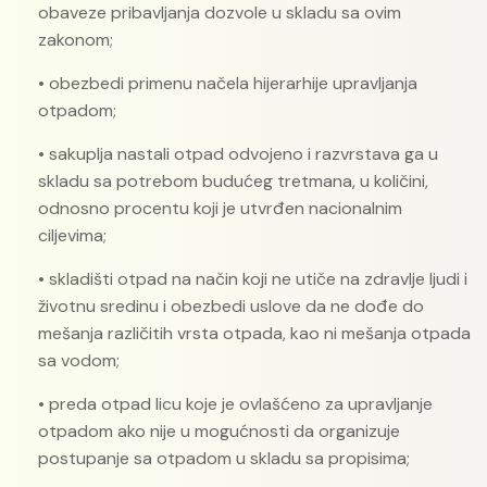
obaveze pribavljanja dozvole u skladu sa ovim
zakonom;
• obezbedi primenu načela hijerarhije upravljanja
otpadom;
• sakuplja nastali otpad odvojeno i razvrstava ga u
skladu sa potrebom budućeg tretmana, u količini,
odnosno procentu koji je utvrđen nacionalnim
ciljevima;
• skladišti otpad na način koji ne utiče na zdravlje ljudi i
životnu sredinu i obezbedi uslove da ne dođe do
mešanja različitih vrsta otpada, kao ni mešanja otpada
sa vodom;
• preda otpad licu koje je ovlašćeno za upravljanje
otpadom ako nije u mogućnosti da organizuje
postupanje sa otpadom u skladu sa propisima;